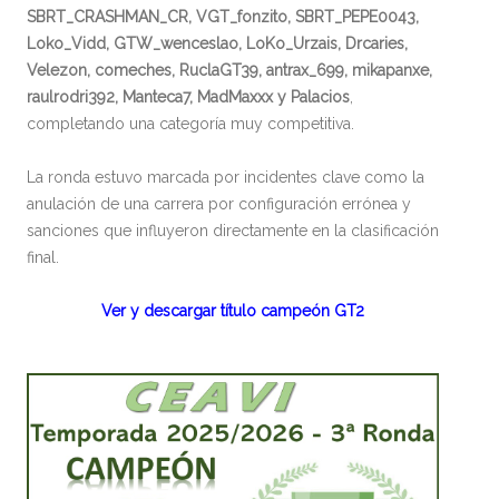
SBRT_CRASHMAN_CR, VGT_fonzito, SBRT_PEPE0043,
Loko_Vidd, GTW_wenceslao, LoKo_Urzais, Drcaries,
Velezon, comeches, RuclaGT39, antrax_699, mikapanxe,
raulrodri392, Manteca7, MadMaxxx y Palacios
,
completando una categoría muy competitiva.
La ronda estuvo marcada por incidentes clave como la
anulación de una carrera por configuración errónea y
sanciones que influyeron directamente en la clasificación
final.
Ver y descargar título campeón GT2