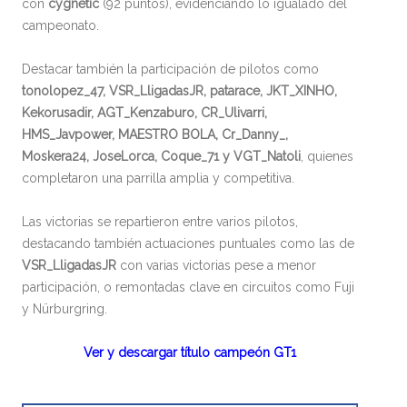
con
cygnetic
(92 puntos), evidenciando lo igualado del
campeonato.
Destacar también la participación de pilotos como
tonolopez_47, VSR_LligadasJR, patarace, JKT_XINHO,
Kekorusadir, AGT_Kenzaburo, CR_Ulivarri,
HMS_Javpower, MAESTRO BOLA, Cr_Danny_,
Moskera24, JoseLorca, Coque_71 y VGT_Natoli
, quienes
completaron una parrilla amplia y competitiva.
Las victorias se repartieron entre varios pilotos,
destacando también actuaciones puntuales como las de
VSR_LligadasJR
con varias victorias pese a menor
participación, o remontadas clave en circuitos como Fuji
y Nürburgring.
Ver y descargar título campeón GT1