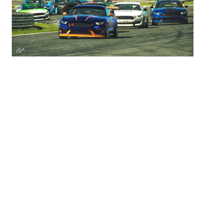
AGRADECIMIENTOS
Desde CEAVI Racing queremos agradecer a todos los
pilotos su participación y compromiso durante toda la
ronda, así como a los anfitriones y a los creadores de
contenido
JorGeTeRacing
y
MR_GÓMEZ
por las
retransmisiones que hacen crecer la comunidad carrera
tras carrera.
Especial mención también a
Velezon
por su trabajo
constante aportando contenido gráfico semana tras
semana.