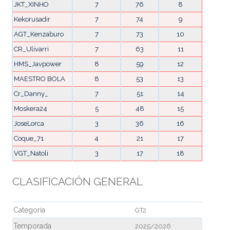
JKT_XINHO
7
76
8
Kekorusadir
7
74
9
AGT_Kenzaburo
7
73
10
CR_Ulivarri
7
63
11
HMS_Javpower
8
59
12
MAESTRO BOLA
8
53
13
Cr_Danny_
7
51
14
Moskera24
5
48
15
JoseLorca
3
36
16
Coque_71
4
21
17
VGT_Natoli
3
17
18
CLASIFICACIÓN GENERAL
Categoría
GT2
Temporada
2025/2026