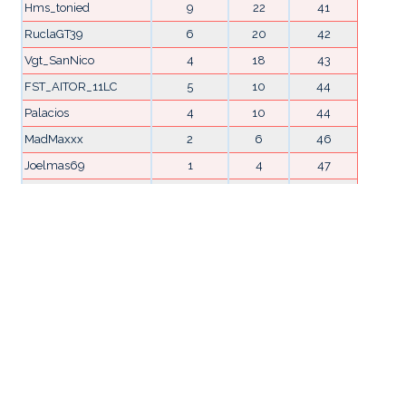
Hms_tonied
9
22
41
RuclaGT39
6
20
42
Vgt_SanNico
4
18
43
FST_AITOR_11LC
5
10
44
Palacios
4
10
44
MadMaxxx
2
6
46
Joelmas69
1
4
47
2
0
48
CATEGORÍAS
Crónicas