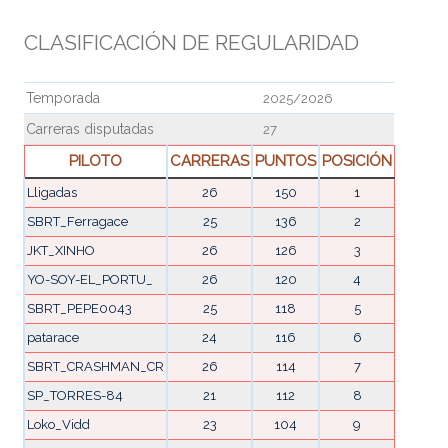
CLASIFICACIÓN DE REGULARIDAD
Temporada
2025/2026
Carreras disputadas
27
PILOTO
CARRERAS
PUNTOS
POSICIÓN
Lligadas
26
150
1
SBRT_Ferragace
25
136
2
JKT_XINHO
26
126
3
YO-SOY-EL_PORTU_
26
120
4
SBRT_PEPE0043
25
118
5
patarace
24
116
6
SBRT_CRASHMAN_CR
26
114
7
SP_TORRES-84
21
112
8
Loko_Vidd
23
104
9