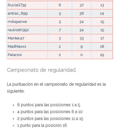
RuclaGT39
6
37
13
antrax_699
5
36
14
mikapanxe
5
34
15
raulrodri392
7
34
15
Manteca7
3
33
17
MadMaxxx
2
9
18
Palacios
2
0
19
Campeonato de regularidad.
La puntuación en el campeonato de regularidad es la
siguiente:
6 puntos para las posiciones 1 a 5.
4 puntos para las posiciones 6 a 10
2 puntos para las posiciones 11 a 15
1 punto para la posición 16