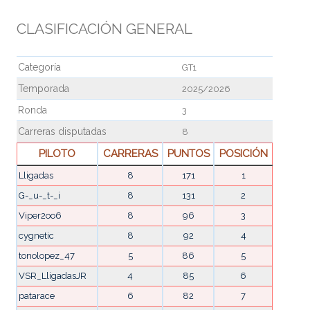
CLASIFICACIÓN GENERAL
Categoría
GT1
Temporada
2025/2026
Ronda
3
Carreras disputadas
8
PILOTO
CARRERAS
PUNTOS
POSICIÓN
Lligadas
8
171
1
G-_u-_t-_i
8
131
2
Viper2oo6
8
96
3
cygnetic
8
92
4
tonolopez_47
5
86
5
VSR_LligadasJR
4
85
6
patarace
6
82
7