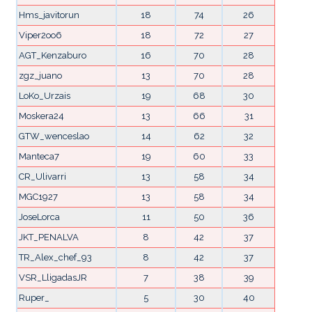
Hms_javitorun
18
74
26
Viper2oo6
18
72
27
AGT_Kenzaburo
16
70
28
zgz_juano
13
70
28
LoKo_Urzais
19
68
30
Moskera24
13
66
31
GTW_wenceslao
14
62
32
Manteca7
19
60
33
CR_Ulivarri
13
58
34
MGC1927
13
58
34
JoseLorca
11
50
36
JKT_PENALVA
8
42
37
TR_Alex_chef_93
8
42
37
VSR_LligadasJR
7
38
39
Ruper_
5
30
40