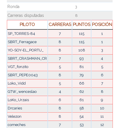
Ronda
3
Carreras disputadas
8
PILOTO
CARRERAS
PUNTOS
POSICIÓN
SP_TORRES-84
7
115
1
SBRT_Ferragace
8
115
1
YO-SOY-EL_PORTU_
8
108
3
SBRT_CRASHMAN_CR
7
93
4
VGT_fonzito
5
81
5
SBRT_PEPE0043
8
79
6
Loko_Vidd
5
66
7
GTW_wenceslao
4
62
8
LoKo_Urzais
6
61
9
Drcaries
8
58
10
Velezon
8
54
11
comeches
7
53
12