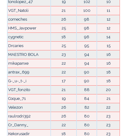
tonolopez_47
19
102
10
VGT_Natoli
21
100
11
comeches
26
98
12
HMS_Javpower
25
98
12
cygnetic
18
96
14
Drcaries
25
95
15
MAESTRO BOLA
23
94
16
mikapanxe
22
94
16
antrax_699
22
90
18
G-_u-_t-_i
17
90
18
VGT_fonzito
21
88
20
Coque_71
19
84
21
Velezon
26
82
22
raulrodri392
26
80
23
Cr_Danny_
22
80
23
Kekorusadir
18
80
23