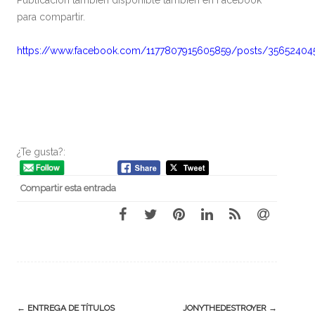
Publicación también disponible también en Facebook
para compartir.
https://www.facebook.com/1177807915605859/posts/35652404
¿Te gusta?:
Compartir esta entrada
Navegación
←
ENTREGA DE TÍTULOS
JONYTHEDESTROYER
→