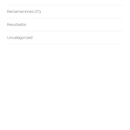
Reclamaciones GT3
Resultados
Uncategorized
Buscar
BUSCAR
ACCEDE CON TU CUENTA
Nombre de usuario o correo electrónico
Contraseña