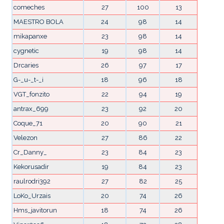
comeches
27
100
13
MAESTRO BOLA
24
98
14
mikapanxe
23
98
14
cygnetic
19
98
14
Drcaries
26
97
17
G-_u-_t-_i
18
96
18
VGT_fonzito
22
94
19
antrax_699
23
92
20
Coque_71
20
90
21
Velezon
27
86
22
Cr_Danny_
23
84
23
Kekorusadir
19
84
23
raulrodri392
27
82
25
LoKo_Urzais
20
74
26
Hms_javitorun
18
74
26