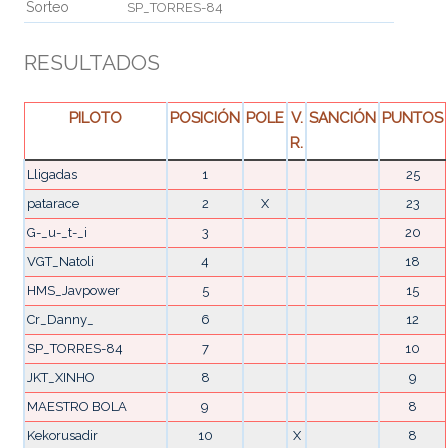
Sorteo
SP_TORRES-84
RESULTADOS
PILOTO
POSICIÓN
POLE
V.
SANCIÓN
PUNTOS
R.
Lligadas
1
25
patarace
2
X
23
G-_u-_t-_i
3
20
VGT_Natoli
4
18
HMS_Javpower
5
15
Cr_Danny_
6
12
SP_TORRES-84
7
10
JKT_XINHO
8
9
MAESTRO BOLA
9
8
Kekorusadir
10
X
8