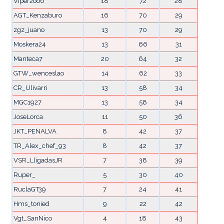
Viper2oo6
18
72
28
AGT_Kenzaburo
16
70
29
zgz_juano
13
70
29
Moskera24
13
66
31
Manteca7
20
64
32
GTW_wenceslao
14
62
33
CR_Ulivarri
13
58
34
MGC1927
13
58
34
JoseLorca
11
50
36
JKT_PENALVA
8
42
37
TR_Alex_chef_93
8
42
37
VSR_LligadasJR
7
38
39
Ruper_
5
30
40
RuclaGT39
7
24
41
Hms_tonied
9
22
42
Vgt_SanNico
4
18
43