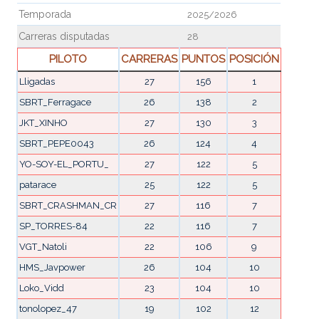
Temporada
2025/2026
Carreras disputadas
28
PILOTO
CARRERAS
PUNTOS
POSICIÓN
Lligadas
27
156
1
SBRT_Ferragace
26
138
2
JKT_XINHO
27
130
3
SBRT_PEPE0043
26
124
4
YO-SOY-EL_PORTU_
27
122
5
patarace
25
122
5
SBRT_CRASHMAN_CR
27
116
7
SP_TORRES-84
22
116
7
VGT_Natoli
22
106
9
HMS_Javpower
26
104
10
Loko_Vidd
23
104
10
tonolopez_47
19
102
12