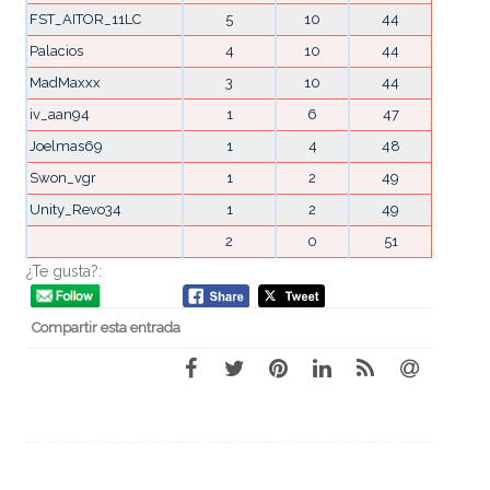
FST_AITOR_11LC
5
10
44
Palacios
4
10
44
MadMaxxx
3
10
44
iv_aan94
1
6
47
Joelmas69
1
4
48
Swon_vgr
1
2
49
Unity_Revo34
1
2
49
2
0
51
¿Te gusta?:
Compartir esta entrada