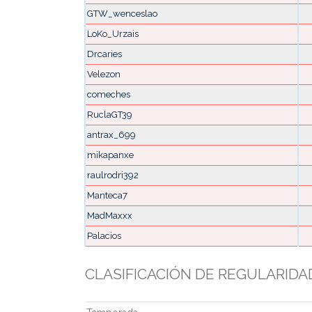
GTW_wenceslao
LoKo_Urzais
Drcaries
Velezon
comeches
RuclaGT39
antrax_699
mikapanxe
raulrodri392
Manteca7
MadMaxxx
Palacios
CLASIFICACIÓN DE REGULARIDA