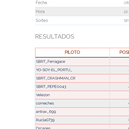
Fecha
08
Hora
22
Sorteo
SP
RESULTADOS
PILOTO
POS
SBRT_Ferragace
YO-SOY-EL_PORTU_
SBRT_CRASHMAN_CR
SBRT_PEPE0043
Velezon
comeches
antrax_699
RuclaGT39
Drcaries