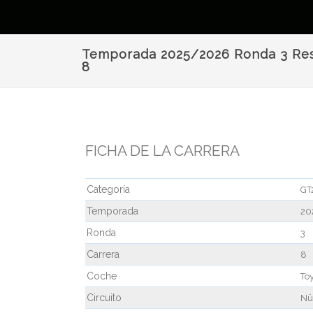
Temporada 2025/2026 Ronda 3 Res
8
FICHA DE LA CARRERA
Categoría
GT
Temporada
20
Ronda
3
Carrera
8
Coche
To
Circuito
Nü