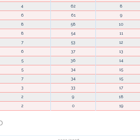
4
62
8
6
61
9
8
58
10
8
54
11
7
53
12
6
37
13
5
36
14
5
34
15
7
34
15
3
33
17
2
9
18
2
0
19
D