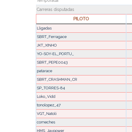
Temporada
Carreras disputadas
PILOTO
Lligadas
SBRT_Ferragace
JKT_XINHO
YO-SOY-EL_PORTU_
SBRT_PEPE0043
patarace
SBRT_CRASHMAN_CR
SP_TORRES-84
Loko_Vidd
tonolopez_47
VGT_Natoli
comeches
HMS_Javpower